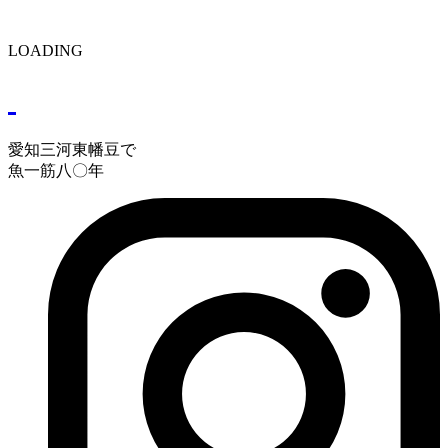
LOADING
愛知三河東幡豆で
魚一筋八〇年