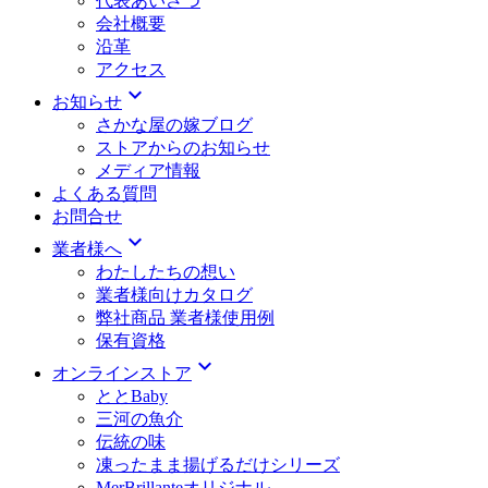
代表あいさつ
会社概要
沿革
アクセス
expand_more
お知らせ
さかな屋の嫁ブログ
ストアからのお知らせ
メディア情報
よくある質問
お問合せ
expand_more
業者様へ
わたしたちの想い
業者様向けカタログ
弊社商品 業者様使用例
保有資格
expand_more
オンラインストア
ととBaby
三河の魚介
伝統の味
凍ったまま揚げるだけシリーズ
MerBrillanteオリジナル