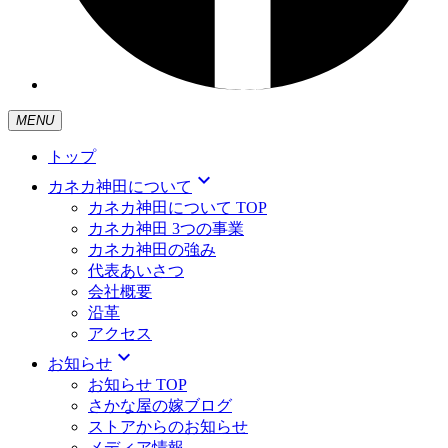
MENU
トップ
expand_more
カネカ神田について
カネカ神田について TOP
カネカ神田 3つの事業
カネカ神田の強み
代表あいさつ
会社概要
沿革
アクセス
expand_more
お知らせ
お知らせ TOP
さかな屋の嫁ブログ
ストアからのお知らせ
メディア情報