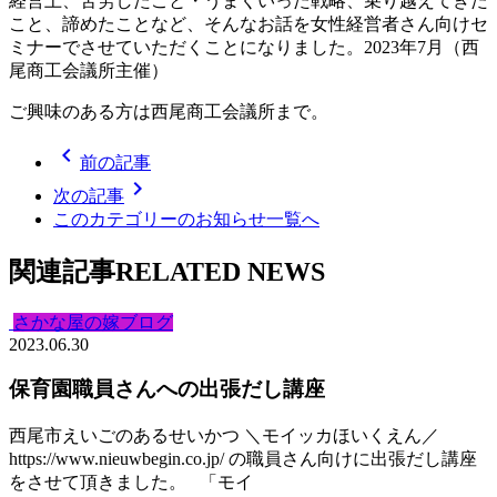
経営上、苦労したこと・うまくいった戦略、乗り越えてきた
こと、諦めたことなど、そんなお話を女性経営者さん向けセ
ミナーでさせていただくことになりました。2023年7月（西
尾商工会議所主催）
ご興味のある方は西尾商工会議所まで。
chevron_left
前の記事
chevron_right
次の記事
このカテゴリーのお知らせ一覧へ
関連記事
RELATED NEWS
さかな屋の嫁ブログ
2023.06.30
保育園職員さんへの出張だし講座
西尾市えいごのあるせいかつ ＼モイッカほいくえん／
https://www.nieuwbegin.co.jp/ の職員さん向けに出張だし講座
をさせて頂きました。 「モイ