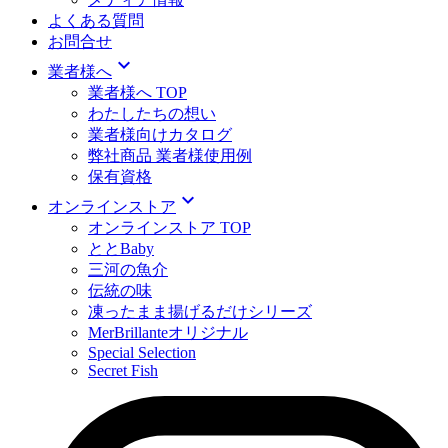
よくある質問
お問合せ
expand_more
業者様へ
業者様へ TOP
わたしたちの想い
業者様向けカタログ
弊社商品 業者様使用例
保有資格
expand_more
オンラインストア
オンラインストア TOP
ととBaby
三河の魚介
伝統の味
凍ったまま揚げるだけシリーズ
MerBrillanteオリジナル
Special Selection
Secret Fish