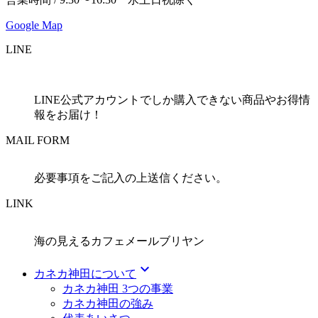
Google Map
LINE
LINE公式アカウントでしか購入できない商品やお得情
報をお届け！
MAIL FORM
必要事項をご記入の上送信ください。
LINK
海の見えるカフェメールブリヤン
expand_more
カネカ神田について
カネカ神田 3つの事業
カネカ神田の強み