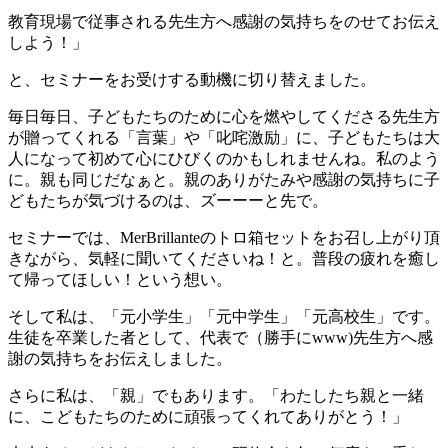
教育現場で従事される先生方へ感謝の気持ちをのせてお伝え
しよう！」
と、セミナーをお受けする動機に切り替えました。
毎日毎日、子どもたちのために心を燃やしてくださる先生方
が贈ってくれる「言葉」や「叱咤激励」に、子どもたちは大
人になって初めて心にひびくのかもしれませんね。私のよう
に。親も同じだなぁと。親のありがたみや感謝の気持ちに子
どもたちが気づけるのは、ズーーーと先で。
セミナーでは、MerBrillanteのトロ箱セットをお召し上がり頂
きながら、気軽に聞いてくださいね！と。普段の疲れを癒し
て帰ってほしい！という想い。
そして私は、「元小学生」「元中学生」「元高校生」です。
生徒を卒業した者として、代表で（勝手にwww)先生方へ感
謝の気持ちをお伝えしました。
さらに私は、「親」でもあります。「わたしたち親と一緒
に、こどもたちのために頑張ってくれてありがとう！」