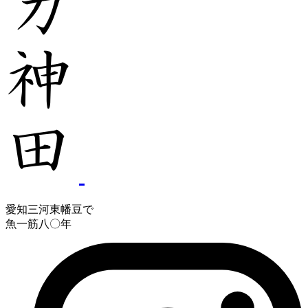
愛知三河東幡豆で
魚一筋八〇年