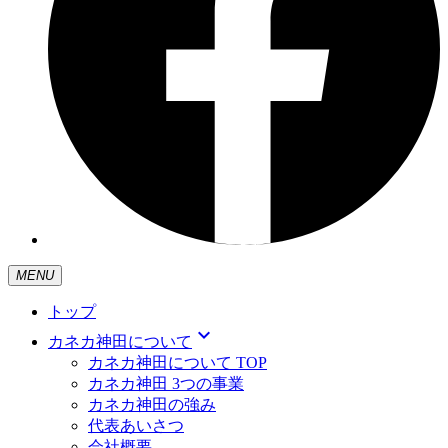
MENU
トップ
expand_more
カネカ神田について
カネカ神田について TOP
カネカ神田 3つの事業
カネカ神田の強み
代表あいさつ
会社概要