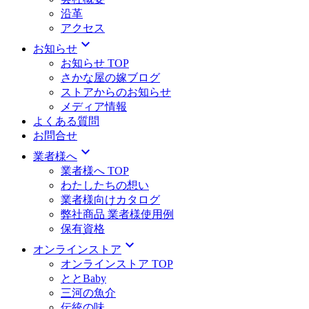
沿革
アクセス
expand_more
お知らせ
お知らせ TOP
さかな屋の嫁ブログ
ストアからのお知らせ
メディア情報
よくある質問
お問合せ
expand_more
業者様へ
業者様へ TOP
わたしたちの想い
業者様向けカタログ
弊社商品 業者様使用例
保有資格
expand_more
オンラインストア
オンラインストア TOP
ととBaby
三河の魚介
伝統の味