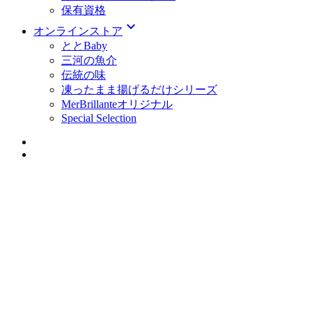
保有資格
expand_more
オンラインストア
ととBaby
三河の魚介
伝統の味
凍ったまま揚げるだけシリーズ
MerBrillanteオリジナル
Special Selection