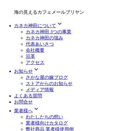
海の見えるカフェメールブリヤン
expand_more
カネカ神田について
カネカ神田 3つの事業
カネカ神田の強み
代表あいさつ
会社概要
沿革
アクセス
expand_more
お知らせ
さかな屋の嫁ブログ
ストアからのお知らせ
メディア情報
よくある質問
お問合せ
expand_more
業者様へ
わたしたちの想い
業者様向けカタログ
弊社商品 業者様使用例