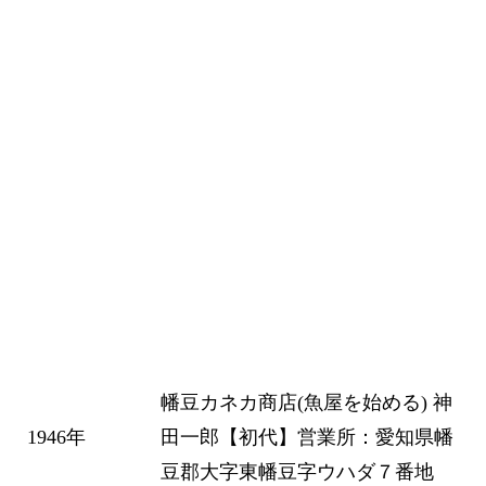
「食べて頂く機会」が必要である
と考え、
魚屋直営カフェ「MerBrillanteメー
ルブリヤン」（西尾市東幡豆町浦
和22-１）
を2022年にOPEN URL：
merbrillante.fish
幡豆カネカ商店(魚屋を始める) 神
1946年
田一郎【初代】営業所：愛知県幡
豆郡大字東幡豆字ウハダ７番地