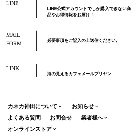
LINE
LINE公式アカウントでしか購入できない商
品やお得情報をお届け！
MAIL
必要事項をご記入の上送信ください。
FORM
LINK
海の見えるカフェメールブリヤン
カネカ神田について
お知らせ
expand_more
expand_more
よくある質問
お問合せ
業者様へ
expand_more
オンラインストア
expand_more