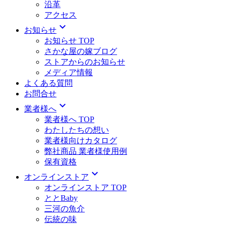
沿革
アクセス
expand_more
お知らせ
お知らせ TOP
さかな屋の嫁ブログ
ストアからのお知らせ
メディア情報
よくある質問
お問合せ
expand_more
業者様へ
業者様へ TOP
わたしたちの想い
業者様向けカタログ
弊社商品 業者様使用例
保有資格
expand_more
オンラインストア
オンラインストア TOP
ととBaby
三河の魚介
伝統の味