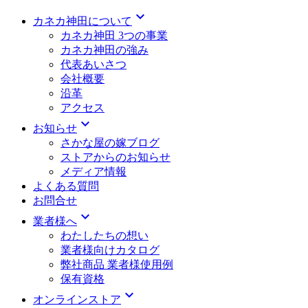
expand_more
カネカ神田について
カネカ神田 3つの事業
カネカ神田の強み
代表あいさつ
会社概要
沿革
アクセス
expand_more
お知らせ
さかな屋の嫁ブログ
ストアからのお知らせ
メディア情報
よくある質問
お問合せ
expand_more
業者様へ
わたしたちの想い
業者様向けカタログ
弊社商品 業者様使用例
保有資格
expand_more
オンラインストア