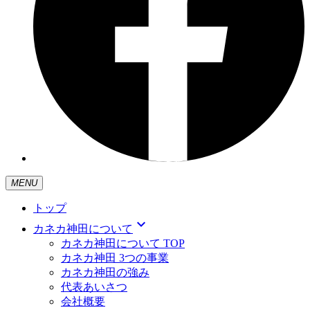
MENU
トップ
expand_more
カネカ神田について
カネカ神田について TOP
カネカ神田 3つの事業
カネカ神田の強み
代表あいさつ
会社概要