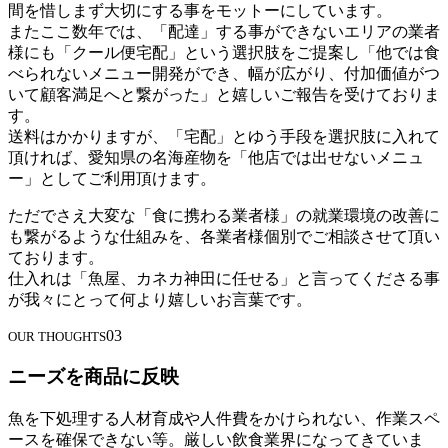
間を惜しまず大切にする事をモットーにしています。
またここ数年では、「配達」する事ができないエリアの業者
様にも「クール便宅配」という選択肢をご提案し「他では食
べられないメニュー開発ができ、幅が広がり、付加価値がつ
いて顧客満足へと繋がった」と嬉しいご報告を受けておりま
す。
送料はかかりますが、「宅配」とゆう手段を選択肢に入れて
頂ければ、愛知県の名海産物を「他店では出せないメニュ
ー」としてご利用頂けます。
ただでさえ大変な「食に携わる業者様」の就業環境の改善に
も繋がるような仕組みを、各業者様個別でご相談させて頂い
ております。
仕入れは「魚屋、カネカ神田に任せる」と言ってくださる事
が我々にとって何より嬉しいお言葉です。
03
OUR THOUGHTS
ニーズを商品に反映
魚を下処理する人材育成や人件費をかけられない、作業スペ
ースを確保できない等。厳しい飲食業界になってきていま