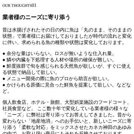
01
OUR THOUGHTS
業者様のニーズに寄り添う
昔は水揚げされたその日の内に魚は「丸のまま、そのままの
状態」で業者様にお届けしておりましたが時代の流れと変化
に伴い、求められる魚の種類や状態は変化しております。
● 余分な量はいらない。ロスが無いような仕入れ量。
● 鱗や内臓を下処理する人材や場所の確保が難しい。
● 鮮度抜群で旬を感じられる天然魚が欲しいが、すぐに使え
る状態で納品して欲しい。
● メニュー開発の際に魚のプロから助言が欲しい。
● かけられる原価に見合った鮮魚を提案して欲しい。などな
ど。
個人飲食店、ホテル・旅館、大型娯楽施設のフードコート、
社員食堂など。 ここ数十年で変化している業者様の様々な
「ニーズ」に弊社は寄り添ってお答えしてきました。昔から
変わらない「地産地消」へのお手伝いと、新しいニーズに寄
り添う「柔軟な対応」をミックスさせたカネカ神田のあゆみ
の中で、お取り扱い商品にもそれを反映させております。