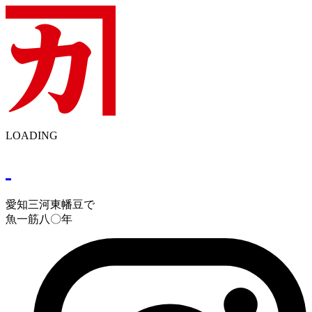
LOADING
愛知三河東幡豆で
魚一筋八〇年