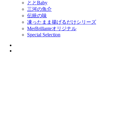
ととBaby
三河の魚介
伝統の味
凍ったまま揚げるだけシリーズ
MerBrillanteオリジナル
Special Selection