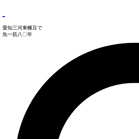
愛知三河東幡豆で
魚一筋八〇年