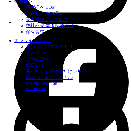
業者様へ
業者様へ TOP
わたしたちの想い
業者様向けカタログ
弊社商品 業者様使用例
保有資格
expand_more
オンラインストア
オンラインストア TOP
ととBaby
三河の魚介
伝統の味
凍ったまま揚げるだけシリーズ
MerBrillanteオリジナル
Special Selection
Secret Fish