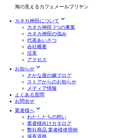
海の見えるカフェメールブリヤン
expand_more
カネカ神田について
カネカ神田 3つの事業
カネカ神田の強み
代表あいさつ
会社概要
沿革
アクセス
expand_more
お知らせ
さかな屋の嫁ブログ
ストアからのお知らせ
メディア情報
よくある質問
お問合せ
expand_more
業者様へ
わたしたちの想い
業者様向けカタログ
弊社商品 業者様使用例
保有資格