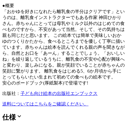
●概要
「おかゆを好きになれたら離乳食の半分はクリアです」とい
うのは、離乳食インストラクターでもある作家 神田ひかり
さん。赤ちゃんにとっては母乳やミルク以外のはじめての食
べものですから、不安があって当然。そして、その気持ちは
親も同じだと思います。 この絵本では簡単で美味しいおか
ゆのつくりかたから、食べるところまでを優しく丁寧に描い
ています。赤ちゃんは絵本を読んでくれる親の声を聞きなが
ら、自然とお口を「あーん」することでしょう。「おいしい
ね」を繰り返しているうちに、離乳食の不安や心配が興味へ
と変わり、楽しみになる。親が笑顔でいることが赤ちゃんの
笑顔に繋がります。 離乳食をはじめる5、6か月頃から手に
とってもらいたい生まれて初めての食べもの絵本です。
安心のボードブック(厚紙製本)で登場です!
出版社：
子ども向け絵本の出版社エンブックス
送料についてはこちらをご確認ください。
expand_more
仕様