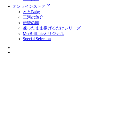
expand_more
オンラインストア
ととBaby
三河の魚介
伝統の味
凍ったまま揚げるだけシリーズ
MerBrillanteオリジナル
Special Selection