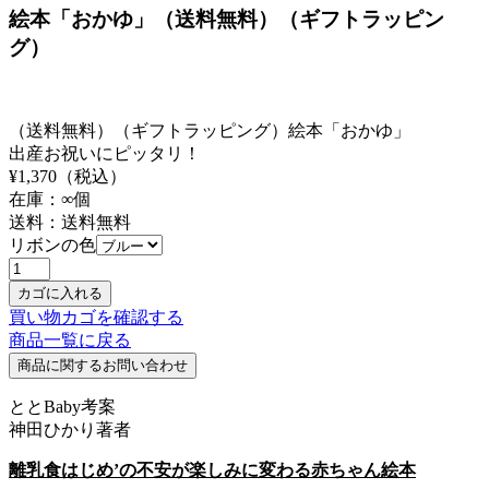
絵本「おかゆ」（送料無料）（ギフトラッピン
グ）
（送料無料）（ギフトラッピング）絵本「おかゆ」
出産お祝いにピッタリ！
¥
1,370
（税込）
在庫：
∞
個
送料：送料無料
リボンの色
買い物カゴを確認する
商品一覧に戻る
ととBaby考案
神田ひかり著者
離乳食はじめ’の不安が楽しみに変わる赤ちゃん絵本