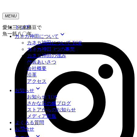
MENU
トップ
愛知三河東幡豆で
expand_more
魚一筋八〇年
カネカ神田について
カネカ神田について TOP
カネカ神田 3つの事業
カネカ神田の強み
代表あいさつ
会社概要
沿革
アクセス
expand_more
お知らせ
お知らせ TOP
さかな屋の嫁ブログ
ストアからのお知らせ
メディア情報
よくある質問
お問合せ
expand_more