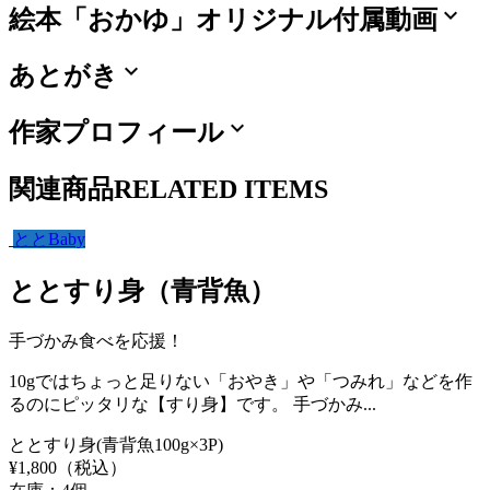
expand_more
絵本「おかゆ」オリジナル付属動画
expand_more
あとがき
expand_more
作家プロフィール
関連商品
RELATED ITEMS
ととBaby
ととすり身（青背魚）
手づかみ食べを応援！
10gではちょっと足りない「おやき」や「つみれ」などを作
るのにピッタリな【すり身】です。 手づかみ...
ととすり身(青背魚100g×3P)
¥
1,800
（税込）