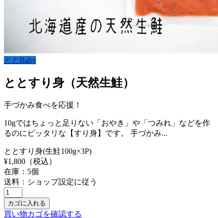
ととBaby
ととすり身（天然生鮭）
手づかみ食べを応援！
10gではちょっと足りない「おやき」や「つみれ」などを作
るのにピッタリな【すり身】です。 手づかみ...
ととすり身(生鮭100g×3P)
¥
1,800
（税込）
在庫：
5
個
送料：ショップ設定に従う
買い物カゴを確認する