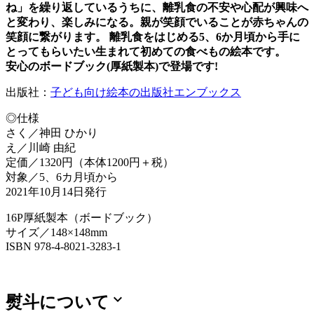
ね」を繰り返しているうちに、離乳食の不安や心配が興味へ
と変わり、楽しみになる。親が笑顔でいることが赤ちゃんの
笑顔に繋がります。 離乳食をはじめる5、6か月頃から手に
とってもらいたい生まれて初めての食べもの絵本です。
安心のボードブック(厚紙製本)で登場です!
出版社：
子ども向け絵本の出版社エンブックス
◎仕様
さく／神田 ひかり
え／川崎 由紀
定価／1320円（本体1200円＋税）
対象／5、6カ月頃から
2021年10月14日発行
16P厚紙製本（ボードブック）
サイズ／148×148mm
ISBN 978-4-8021-3283-1
expand_more
熨斗について