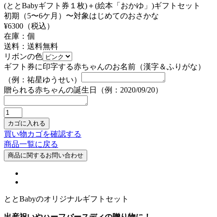
(ととBabyギフト券１枚)＋(絵本「おかゆ」)ギフトセット
初期（5〜6ケ月）〜対象はじめてのおさかな
¥
6300
（税込）
在庫：
個
送料：送料無料
リボンの色
ギフト券に印字する赤ちゃんのお名前（漢字＆ふりがな）
（例：祐星ゆうせい）
贈られる赤ちゃんの誕生日（例：2020/09/20）
買い物カゴを確認する
商品一覧に戻る
ととBabyのオリジナルギフトセット
出産祝いやハーフバースディの贈り物に！