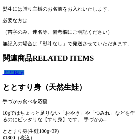
熨斗には贈り主様のお名前をお入れいたします。
必要な方は
（苗字のみ、連名等、備考欄にご明記ください）
無記入の場合は「熨斗なし」で発送させていただきます。
関連商品
RELATED ITEMS
ととBaby
ととすり身（天然生鮭）
手づかみ食べを応援！
10gではちょっと足りない「おやき」や「つみれ」などを作
るのにピッタリな【すり身】です。 手づかみ...
ととすり身(生鮭100g×3P)
¥
1800
（税込）