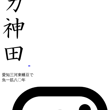
愛知三河東幡豆で
魚一筋八〇年