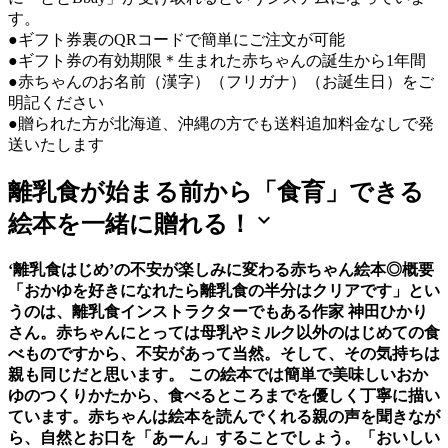
す。
●ギフト券裏のQRコードで簡単にご注文が可能
●ギフト券の有効期限＊生まれた赤ちゃんの誕生から1年間
●赤ちゃんのお名前（漢字）（フリガナ）（お誕生日）をご
明記ください
●贈られた方が北海道、沖縄の方でも送料追加料金なしで発
送いたします
離乳食が始まる前から「食育」できる
expand_more
絵本を一緒に贈れる！
‘離乳食はじめ’の不安が楽しみに変わる赤ちゃん絵本◎概要
「おかゆを好きになれたら離乳食の半分はクリアです」とい
うのは、離乳食インストラクターでもある作家 神田ひかり
さん。赤ちゃんにとっては母乳やミルク以外のはじめての食
べものですから、不安があって当然。そして、その気持ちは
親も同じだと思います。 この絵本では簡単で美味しいおか
ゆのつくりかたから、食べるところまでを優しく丁寧に描い
ています。赤ちゃんは絵本を読んでくれる親の声を聞きなが
ら、自然とお口を「あーん」することでしょう。「おいしい