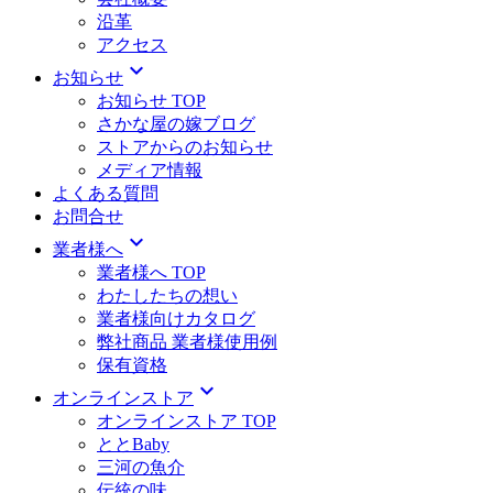
沿革
アクセス
expand_more
お知らせ
お知らせ TOP
さかな屋の嫁ブログ
ストアからのお知らせ
メディア情報
よくある質問
お問合せ
expand_more
業者様へ
業者様へ TOP
わたしたちの想い
業者様向けカタログ
弊社商品 業者様使用例
保有資格
expand_more
オンラインストア
オンラインストア TOP
ととBaby
三河の魚介
伝統の味