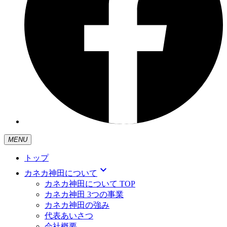
MENU
トップ
expand_more
カネカ神田について
カネカ神田について TOP
カネカ神田 3つの事業
カネカ神田の強み
代表あいさつ
会社概要