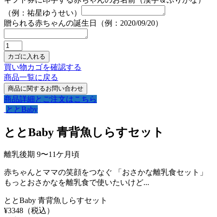
（例：祐星ゆうせい）
贈られる赤ちゃんの誕生日（例：2020/09/20）
買い物カゴを確認する
商品一覧に戻る
商品詳細とご注文はこちら
ととBaby
ととBaby 青背魚しらすセット
離乳後期 9〜11ケ月頃
赤ちゃんとママの笑顔をつなぐ 「おさかな離乳食セット」
もっとおさかなを離乳食で使いたいけど...
ととBaby 青背魚しらすセット
¥
3348
（税込）