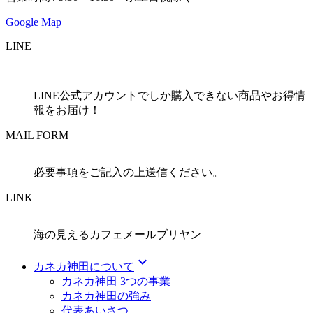
Google Map
LINE
LINE公式アカウントでしか購入できない商品やお得情
報をお届け！
MAIL FORM
必要事項をご記入の上送信ください。
LINK
海の見えるカフェメールブリヤン
expand_more
カネカ神田について
カネカ神田 3つの事業
カネカ神田の強み
代表あいさつ