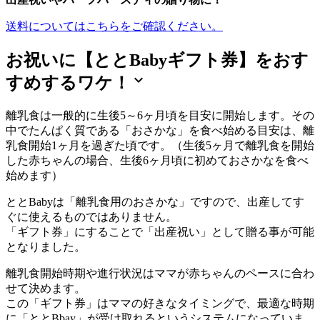
送料についてはこちらをご確認ください。
お祝いに【ととBabyギフト券】をおす
expand_more
すめするワケ！
離乳食は一般的に生後5～6ヶ月頃を目安に開始します。その
中でたんぱく質である「おさかな」を食べ始める目安は、離
乳食開始1ヶ月を過ぎた頃です。（生後5ヶ月で離乳食を開始
した赤ちゃんの場合、生後6ヶ月頃に初めておさかなを食べ
始めます）
ととBabyは「離乳食用のおさかな」ですので、出産してす
ぐに使えるものではありません。
「ギフト券」にすることで「出産祝い」として贈る事が可能
となりました。
離乳食開始時期や進行状況はママが赤ちゃんのペースに合わ
せて決めます。
この「ギフト券」はママの好きなタイミングで、最適な時期
に「ととBbay」が受け取れるというシステムになっていま