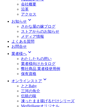
会社概要
沿革
アクセス
expand_more
お知らせ
さかな屋の嫁ブログ
ストアからのお知らせ
メディア情報
よくある質問
お問合せ
expand_more
業者様へ
わたしたちの想い
業者様向けカタログ
弊社商品 業者様使用例
保有資格
expand_more
オンラインストア
ととBaby
三河の魚介
伝統の味
凍ったまま揚げるだけシリーズ
MerBrillanteオリジナル