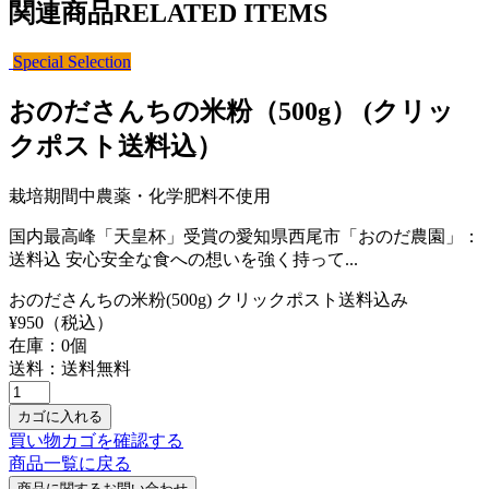
関連商品
RELATED ITEMS
Special Selection
おのださんちの米粉（500g） (クリッ
クポスト送料込）
栽培期間中農薬・化学肥料不使用
国内最高峰「天皇杯」受賞の愛知県西尾市「おのだ農園」：
送料込 安心安全な食への想いを強く持って...
おのださんちの米粉(500g) クリックポスト送料込み
¥
950
（税込）
在庫：
0
個
送料：送料無料
買い物カゴを確認する
商品一覧に戻る