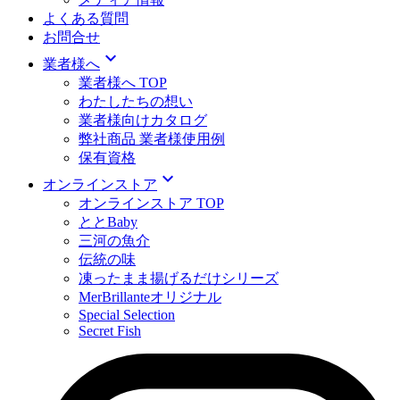
よくある質問
お問合せ
expand_more
業者様へ
業者様へ TOP
わたしたちの想い
業者様向けカタログ
弊社商品 業者様使用例
保有資格
expand_more
オンラインストア
オンラインストア TOP
ととBaby
三河の魚介
伝統の味
凍ったまま揚げるだけシリーズ
MerBrillanteオリジナル
Special Selection
Secret Fish