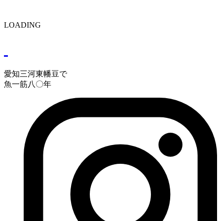
LOADING
愛知三河東幡豆で
魚一筋八〇年