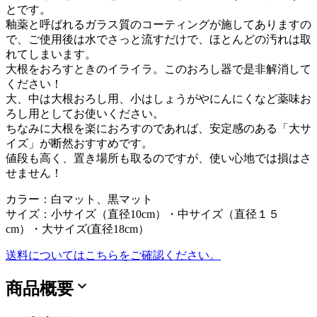
とです。
釉薬と呼ばれるガラス質のコーティングが施してありますの
で、ご使用後は水でさっと流すだけで、ほとんどの汚れは取
れてしまいます。
大根をおろすときのイライラ。このおろし器で是非解消して
ください！
大、中は大根おろし用、小はしょうがやにんにくなど薬味お
ろし用としてお使いください。
ちなみに大根を楽におろすのであれば、安定感のある「大サ
イズ」が断然おすすめです。
値段も高く、置き場所も取るのですが、使い心地では損はさ
せません！
カラー：白マット、黒マット
サイズ：小サイズ（直径10cm）・中サイズ（直径１５
cm）・大サイズ(直径18cm）
送料についてはこちらをご確認ください。
expand_more
商品概要