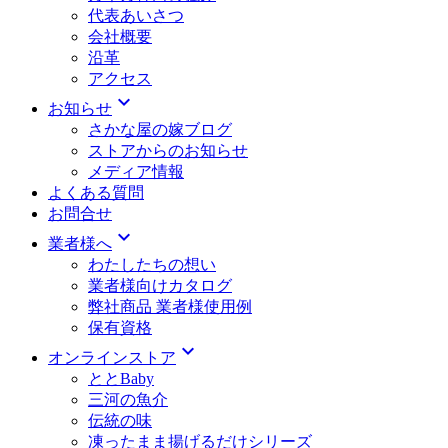
代表あいさつ
会社概要
沿革
アクセス
expand_more
お知らせ
さかな屋の嫁ブログ
ストアからのお知らせ
メディア情報
よくある質問
お問合せ
expand_more
業者様へ
わたしたちの想い
業者様向けカタログ
弊社商品 業者様使用例
保有資格
expand_more
オンラインストア
ととBaby
三河の魚介
伝統の味
凍ったまま揚げるだけシリーズ