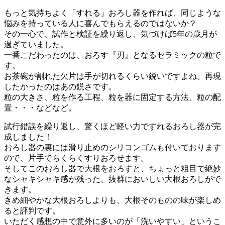
もっと気持ちよく「すれる」おろし器を作れば、同じような
悩みを持っている人に喜んでもらえるのではないか？
その一心で、試作と検証を繰り返し、気づけば5年の歳月が
過ぎていました。
一番こだわったのは、おろす『刃』となるセラミックの粒で
す。
お茶碗が割れた欠片は手が切れるくらい鋭いですよね。再現
したかったのはあの鋭さです。
粒の大きさ、粒を作る工程、粒を器に固定する方法、粒の配
置・・・などなど。
試行錯誤を繰り返し、驚くほど軽い力ですれるおろし器が完
成しました！
おろし器の裏には滑り止めのシリコンゴムも付いております
ので、片手でらくらくすりおろせます。
そしてこのおろし器で大根をおろすと、ちょっと粗目で絶妙
なシャキシャキ感が残った、抜群においしい大根おろしがで
きます。
きめ細やかな大根おろしよりも、大根そのものの味が楽しめ
ると評判です。
いただく感想の中で意外に多いのが「洗いやすい」というこ