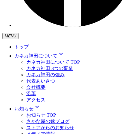
MENU
トップ
expand_more
カネカ神田について
カネカ神田について TOP
カネカ神田 3つの事業
カネカ神田の強み
代表あいさつ
会社概要
沿革
アクセス
expand_more
お知らせ
お知らせ TOP
さかな屋の嫁ブログ
ストアからのお知らせ
メディア情報