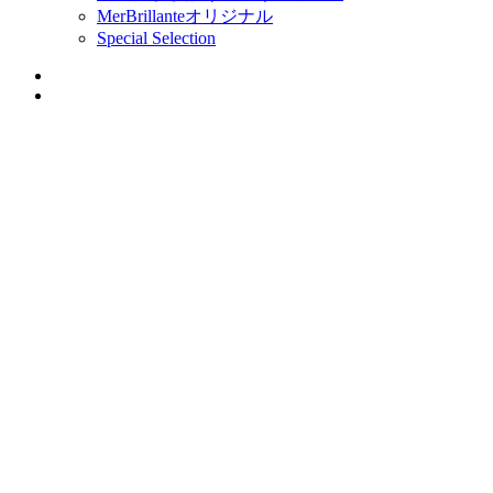
MerBrillanteオリジナル
Special Selection