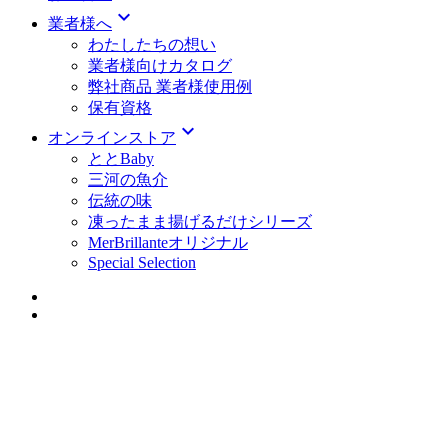
expand_more
業者様へ
わたしたちの想い
業者様向けカタログ
弊社商品 業者様使用例
保有資格
expand_more
オンラインストア
ととBaby
三河の魚介
伝統の味
凍ったまま揚げるだけシリーズ
MerBrillanteオリジナル
Special Selection