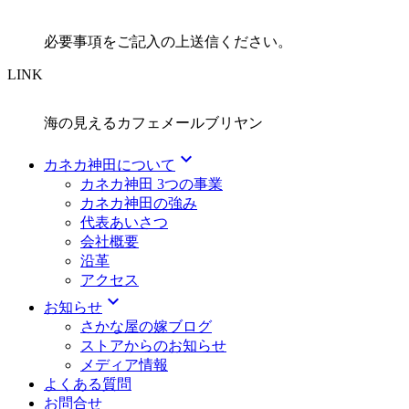
必要事項をご記入の上送信ください。
LINK
海の見えるカフェメールブリヤン
expand_more
カネカ神田について
カネカ神田 3つの事業
カネカ神田の強み
代表あいさつ
会社概要
沿革
アクセス
expand_more
お知らせ
さかな屋の嫁ブログ
ストアからのお知らせ
メディア情報
よくある質問
お問合せ