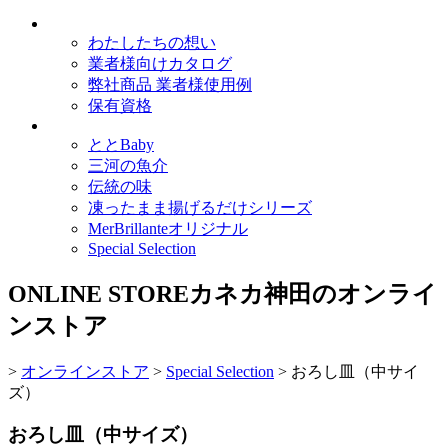
わたしたちの想い
業者様向けカタログ
弊社商品 業者様使用例
保有資格
ととBaby
三河の魚介
伝統の味
凍ったまま揚げるだけシリーズ
MerBrillanteオリジナル
Special Selection
ONLINE STORE
カネカ神田のオンライ
ンストア
>
オンラインストア
>
Special Selection
>
おろし皿（中サイ
ズ）
おろし皿（中サイズ）