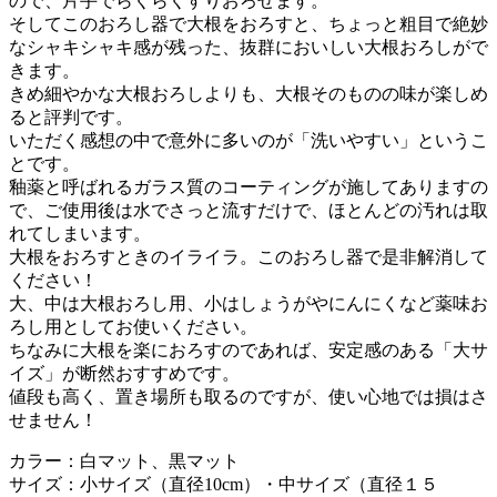
ので、片手でらくらくすりおろせます。
そしてこのおろし器で大根をおろすと、ちょっと粗目で絶妙
なシャキシャキ感が残った、抜群においしい大根おろしがで
きます。
きめ細やかな大根おろしよりも、大根そのものの味が楽しめ
ると評判です。
いただく感想の中で意外に多いのが「洗いやすい」というこ
とです。
釉薬と呼ばれるガラス質のコーティングが施してありますの
で、ご使用後は水でさっと流すだけで、ほとんどの汚れは取
れてしまいます。
大根をおろすときのイライラ。このおろし器で是非解消して
ください！
大、中は大根おろし用、小はしょうがやにんにくなど薬味お
ろし用としてお使いください。
ちなみに大根を楽におろすのであれば、安定感のある「大サ
イズ」が断然おすすめです。
値段も高く、置き場所も取るのですが、使い心地では損はさ
せません！
カラー：白マット、黒マット
サイズ：小サイズ（直径10cm）・中サイズ（直径１５