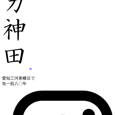
愛知三河東幡豆で
魚一筋八〇年