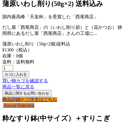
蒲原いわし削り(50g×2) 送料込み
国内最高峰「天皇杯」を受賞した「西尾商店」
だし屋「西尾商店」の（いわし削り節）と（花かつお） 静
岡県にあるだし屋「西尾商店」さんの工場に...
蒲原いわし削り（50g×2個)送料込
¥
1300
（税込）
在庫：
0
個
送料：送料無料
買い物カゴを確認する
商品一覧に戻る
商品詳細とご注文はこちら
Special Selection
粋なすり鉢(中サイズ）＋すりこぎ