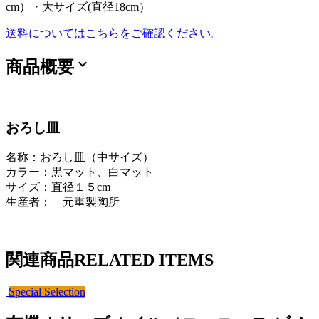
cm）・大サイズ(直径18cm）
送料についてはこちらをご確認ください。
expand_more
商品概要
おろし皿
名称：おろし皿（中サイズ）
カラー：黒マット、白マット
サイズ：直径１５cm
生産者： 元重製陶所
関連商品
RELATED ITEMS
Special Selection