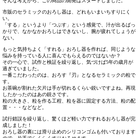
そんな考えから、この商品の開発はスタートしました。
市販のセラミックのおろし器は、どれもいまいちすりにく
い。
「する」というより「つぶす」という感覚で、汁が出るばっ
かりで、なかなかおろしはできないし、腕が疲れてしょうが
ない。
もっと気持ちよく「すれる」おろし器を作れば、同じような
悩みを持っている人に喜んでもらえるのではないか？
その一心で、試作と検証を繰り返し、気づけば5年の歳月が
過ぎていました。
一番こだわったのは、おろす『刃』となるセラミックの粒で
す。
お茶碗が割れた欠片は手が切れるくらい鋭いですよね。再現
したかったのはあの鋭さです。
粒の大きさ、粒を作る工程、粒を器に固定する方法、粒の配
置・・・などなど。
試行錯誤を繰り返し、驚くほど軽い力ですれるおろし器が完
成しました！
おろし器の裏には滑り止めのシリコンゴムも付いております