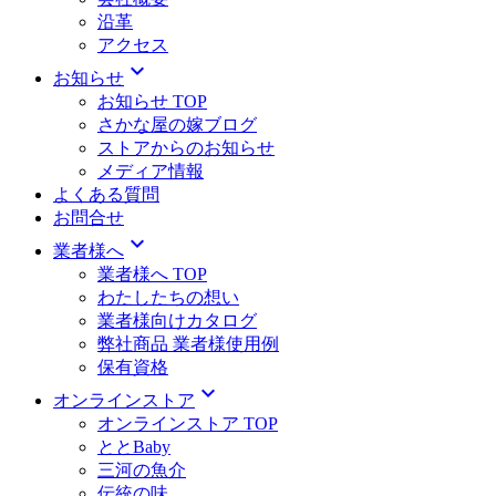
沿革
アクセス
expand_more
お知らせ
お知らせ TOP
さかな屋の嫁ブログ
ストアからのお知らせ
メディア情報
よくある質問
お問合せ
expand_more
業者様へ
業者様へ TOP
わたしたちの想い
業者様向けカタログ
弊社商品 業者様使用例
保有資格
expand_more
オンラインストア
オンラインストア TOP
ととBaby
三河の魚介
伝統の味