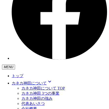
MENU
トップ
expand_more
カネカ神田について
カネカ神田について TOP
カネカ神田 3つの事業
カネカ神田の強み
代表あいさつ
会社概要