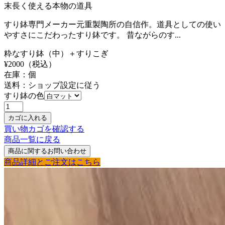
末長く使える本物の道具
すり鉢専門メーカー元重製陶所の自信作。道具としての使い
やすさにこだわったすり鉢です。 昔ながらのす...
粋なすり鉢（中）＋すりこぎ
¥
2000
（税込）
在庫：
個
送料：ショップ設定に従う
すり鉢の色
買い物カゴを確認する
商品一覧に戻る
商品詳細とご注文はこちら