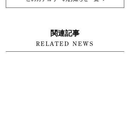
関連記事
RELATED NEWS
メディア情報
メディア情報
2023.06.30
2021.10.02
NHK「まるっと！×鉄
中京テレビ「ゴリ夢
旅」に出演させていた
中」に出演させていた