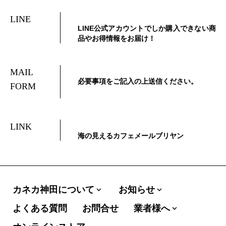
LINE
LINE公式アカウントでしか購入できない商
品やお得情報をお届け！
MAIL
必要事項をご記入の上送信ください。
FORM
LINK
海の見えるカフェメールブリヤン
カネカ神田について
お知らせ
expand_more
expand_more
よくある質問
お問合せ
業者様へ
expand_more