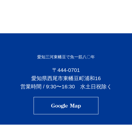
いを引き出して
CONTACT / ACCESS
愛知三河東幡豆で
魚一筋八〇年
〒444-0701
愛知県西尾市東幡豆町浦和16
営業時間 / 9:30〜16:30 水土日祝除く
Google Map